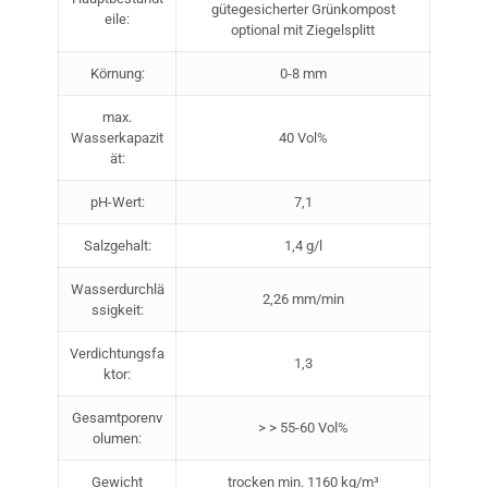
gütegesicherter Grünkompost
eile:
optional mit Ziegelsplitt
Körnung:
0-8 mm
max.
Wasserkapazit
40 Vol%
ät:
pH-Wert:
7,1
Salzgehalt:
1,4 g/l
Wasserdurchlä
2,26 mm/min
ssigkeit:
Verdichtungsfa
1,3
ktor:
Gesamtporenv
> > 55-60 Vol%
olumen:
Gewicht
trocken min. 1160 kg/m³