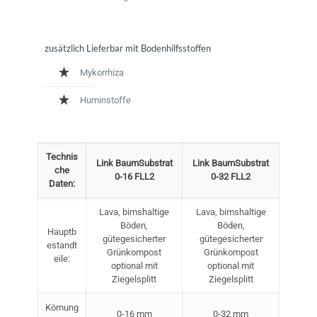
zusätzlich Lieferbar mit Bodenhilfsstoffen
Mykorrhiza
Huminstoffe
Technis
Link BaumSubstrat
Link BaumSubstrat
che
0-16 FLL2
0-32 FLL2
Daten:
Lava, bimshaltige
Lava, bimshaltige
Böden,
Böden,
Hauptb
gütegesicherter
gütegesicherter
estandt
Grünkompost
Grünkompost
eile:
optional mit
optional mit
Ziegelsplitt
Ziegelsplitt
Körnung
0-16 mm
0-32 mm