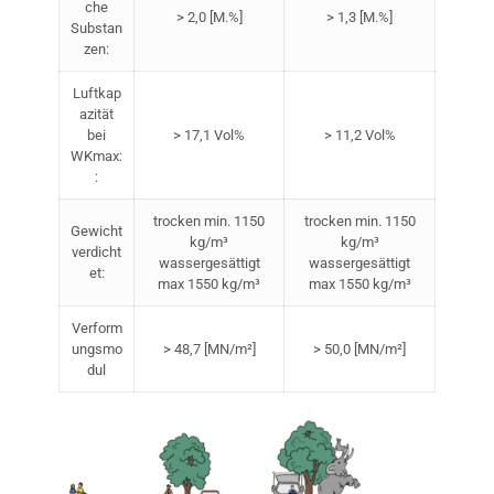
che
> 2,0 [M.%]
> 1,3 [M.%]
Substan
zen:
Luftkap
azität
bei
> 17,1 Vol%
> 11,2 Vol%
WKmax:
:
trocken min. 1150
trocken min. 1150
Gewicht
kg/m³
kg/m³
verdicht
wassergesättigt
wassergesättigt
et:
max 1550 kg/m³
max 1550 kg/m³
Verform
ungsmo
> 48,7 [MN/m²]
> 50,0 [MN/m²]
dul