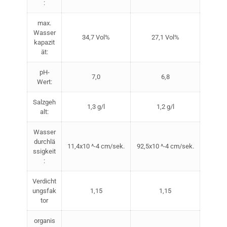
:
max.
Wasser
34,7 Vol%
27,1 Vol%
kapazit
ät:
pH-
7,0
6,8
Wert:
Salzgeh
1,3 g/l
1,2 g/l
alt:
Wasser
durchlä
11,4x10 ^-4 cm/sek.
92,5x10 ^-4 cm/sek.
ssigkeit
:
Verdicht
ungsfak
1,15
1,15
tor
organis