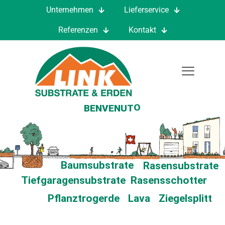
Unternehmen
Lieferservice
Referenzen
Kontakt
G
R
Ü
E
Z
I
W
I
L
L
K
O
M
M
E
N
B
I
E
N
V
E
N
U
E
B
E
N
V
E
N
U
T
O
Baumsubstrate
Rasensubstrate
Tiefgaragensubstrate
Rasensschotter
Pflanztrogerde
Lava
Ziegelsplitt