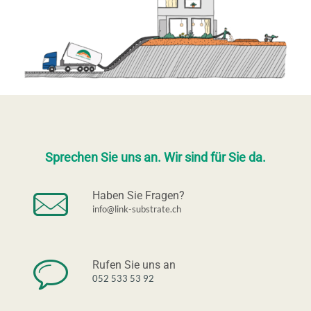
Sprechen Sie uns an. Wir sind für Sie da.
Haben Sie Fragen?
info@link-substrate.ch
Rufen Sie uns an
052 533 53 92